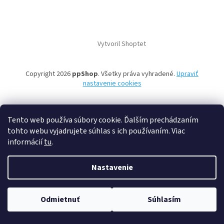
Vytvoril Shoptet
Copyright 2026
ppShop
. Všetky práva vyhradené.
Upraviť
nastavenie cookies
Tento web používa súbory cookie. Ďalším prechádzaním
tohto webu vyjadrujete súhlas s ich používaním. Viac
informácií
tu
.
Nastavenie
Odmietnuť
Súhlasím