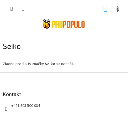
Prejsť
NÁKUP
na
obsah
KOŠÍK
Seiko
Žiadne produkty značky
Seiko
sa nenašli...
Z
á
p
ä
Kontakt
t
+421 905 500 084
i
e