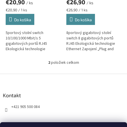
€20,90
€26,90
v
/ ks
/ ks
Jednotková
Jednotková
€20,90 / 1 ks
€26,90 / 1 ks
cena:
cena:
Do košíka
Do košíka
5portový stolní switch
8portový gigabitový stolní
10/100/1000 Mbit/s 5
switch 8 gigabitových portů
gigabitových portů RJ45
RJ45 Ekologická technologie
Ekologická technologie
Ethernet Zapojení „Plug and
Ethernet Zapojení „Plug and
Play“
Play“
2
položiek celkom
O
v
l
Z
á
á
d
p
a
ä
Kontakt
c
t
i
+421 905 500 084
i
e
p
e
r
v