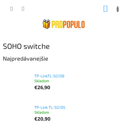
Prejsť
NÁKUP
na
obsah
KOŠÍK
SOHO switche
Najpredávanejšie
TP-LinkTL-SG108
Skladom
€26,90
TP-Link TL-SG105
Skladom
€20,90