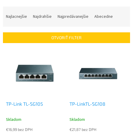
R
a
Najlacnejšie
Najdrahšie
Najpredávanejšie
Abecedne
d
e
n
OTVORIŤ FILTER
i
e
V
p
ý
r
p
o
i
d
s
u
p
k
r
t
o
o
d
TP-Link TL-SG105
TP-LinkTL-SG108
v
u
k
Skladom
Skladom
t
o
€16,99 bez DPH
€21,87 bez DPH