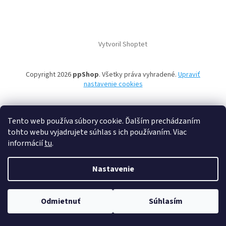
Vytvoril Shoptet
Copyright 2026
ppShop
. Všetky práva vyhradené.
Upraviť
nastavenie cookies
Tento web používa súbory cookie. Ďalším prechádzaním
tohto webu vyjadrujete súhlas s ich používaním. Viac
informácií
tu
.
Nastavenie
Odmietnuť
Súhlasím