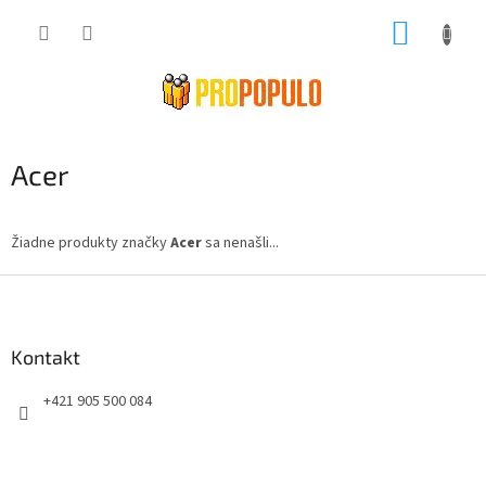
Prejsť
NÁKUP
na
obsah
KOŠÍK
Acer
Žiadne produkty značky
Acer
sa nenašli...
Z
á
p
ä
Kontakt
t
+421 905 500 084
i
e