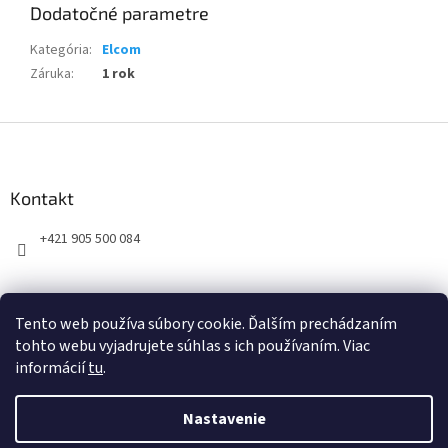
Dodatočné parametre
Kategória
:
Elcom
Záruka
:
1 rok
Z
á
p
ä
Kontakt
t
+421 905 500 084
i
e
Tento web používa súbory cookie. Ďalším prechádzaním
tohto webu vyjadrujete súhlas s ich používaním. Viac
informácií
tu
.
Vytvoril Shoptet
Nastavenie