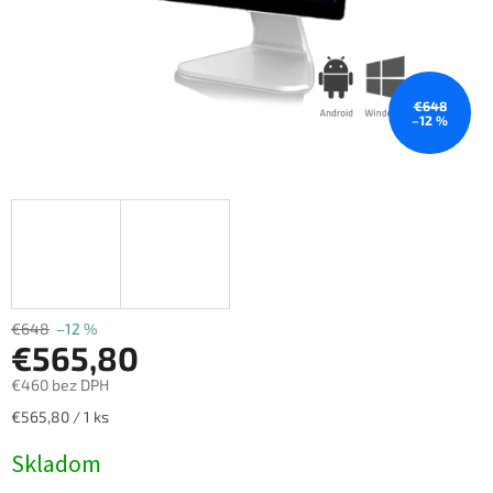
€648
–12 %
€648
–12 %
€565,80
€460 bez DPH
Jednotková
€565,80 / 1 ks
cena:
Skladom