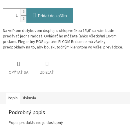
Pridať do košíka
Na veľkom dotykovom displeji s uhlopriečkou 15,6" sa vám bude
predávať jedna radosť. Ovládať ho môžete ľahko všetkými 10-timi
prstami. Elegantný POS systém ELCOM Brilliance má všetky
predpoklady na to, aby bol skutočným klenotom vo vašej prevádzke.
OPÝTAŤ SA
ZDIEĽAŤ
Popis
Diskusia
Podrobný popis
Popis produktu nie je dostupný